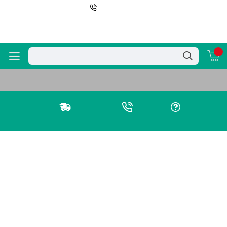
096 5481 478
0
Gioăng cao su thường chữ U 7x10x5
Trang chủ
Giao hàng toàn quốc
Gọi ngay:
Đặt câu hỏi