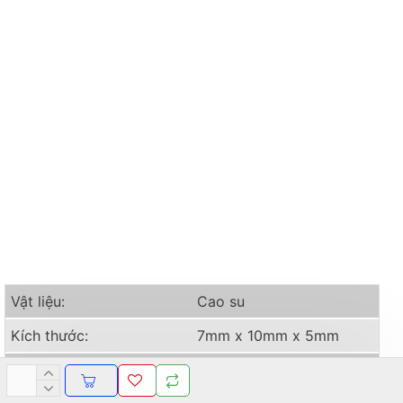
Gioăng Cao Su Thường Chữ U 7x10x5
Tổng quan
Vật liệu:
Cao su
Kích thước:
7mm x 10mm x 5mm
Độ cứng (Shore A):
50-75°