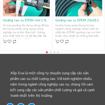
Gioăng cao su EPDM chữ U 8.5x4.8x5
Gioăng cao su EPDM 23x18.25x2.1
là loại gioăng đa dụng dùng để tạo
là phụ tùng quan trọng trong
kín trong nhiều ứng dụng công
ngành công nghiệp. Được làm từ
nghiệp và cơ khí. Đàn hồi, chống
chất liệu EPDM, gioăng cao su linh
hóa chất, bền bỉ, và dễ lắp đặt, đảm
hoạt, chịu nhiệt và chống thời tiết,
bảo sự kín khí, chất lỏn..
tạo sự kín chặt và cách nhi..
Xốp Eva là một công ty chuyên cung cấp các sản
phẩm cao su chất lượng cao. Với kinh nghiệm nhiều
năm trong ngành công nghiệp cao su, chúng tôi cam
kết cung cấp các sản phẩm chất lượng và giá cả cạnh
tranh nhất trên thị trường.