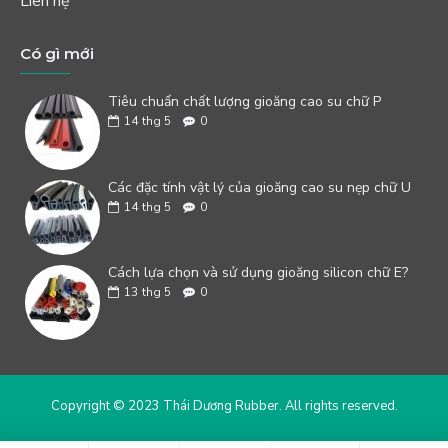
Liên hệ
Có gì mới
Tiêu chuẩn chất lượng gioăng cao su chữ P
14
thg 5
0
Các đặc tính vật lý của gioăng cao su nẹp chữ U
14
thg 5
0
Cách lựa chọn và sử dụng gioăng silicon chữ E?
13
thg 5
0
Copyright © 2023 Thái Dương Rubber. All rights reserved.