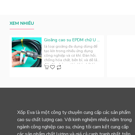
XEM NHIỀU
Gioăng cao su EPDM chữ U 8.5x4.8x5
là loại gioăng đa dụng dùng để
tạo kín trong nhiều ứng dụng
công nghiệp và cơ khí. Đàn hồi,
chống hóa chất, bền bỉ, và dễ lắp
đặt, đảm bảo sự kín khí, chất lỏn..
Xốp Eva là một công ty chuyên cung cấp các sản phẩm
cao su chất lượng cao. Với kinh nghiệm nhiều năm trong
ngành công nghiệp cao su, chúng tôi cam kết cung cấp
các sản phẩm chất lượng và giá cả cạnh tranh nhất trên