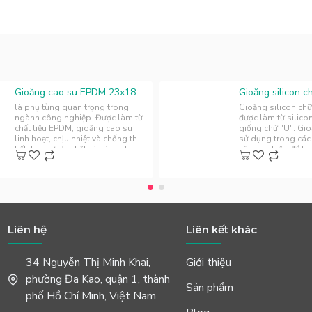
Gioăng cao su EPDM 23x18.25x2.1
là phụ tùng quan trọng trong
Gioăng silicon chữ
ngành công nghiệp. Được làm từ
được làm từ silico
chất liệu EPDM, gioăng cao su
giống chữ "U". Gi
linh hoạt, chịu nhiệt và chống thời
sử dụng trong cá
tiết, tạo sự kín chặt và cách nhi..
công nghiệp để tạ
điện..
Liên hệ
Liên kết khác
34 Nguyễn Thị Minh Khai,
Giới thiệu
phường Đa Kao, quận 1, thành
Sản phẩm
phố Hồ Chí Minh, Việt Nam