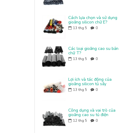
Cách lựa chọn và sử dụng
gioăng silicon chữ E?
13
thg 5
0
Các loại gioăng cao su bản
chữ T?
13
thg 5
0
Lợi ích và tác động của
gioăng silicon tủ sấy
13
thg 5
0
Công dụng và vai trò của
gioăng cao su tủ điện
12
thg 5
0