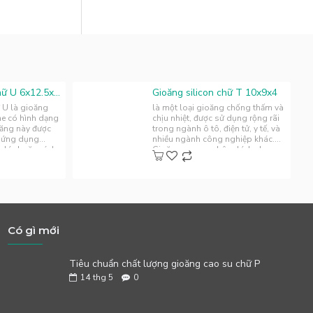
Gioăng silicon chữ U 6x12.5x1.5
Gioăng silicon chữ T 10x9x4
 U là gioăng
là một loại gioăng chống thấm và
ne có hình dạng
chịu nhiệt, được sử dụng rộng rãi
oăng này được
trong ngành ô tô, điện tử, y tế, và
c ứng dụng
nhiều ngành công nghiệp khác.
o kín hoặc cách
Gioăng cao su nhôm kính ch..
Có gì mới
Tiêu chuẩn chất lượng gioăng cao su chữ P
14
thg 5
0