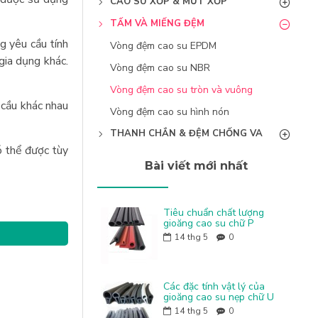
CAO SU XỐP & MÚT XỐP
TẤM VÀ MIẾNG ĐỆM
g yêu cầu tính
Vòng đệm cao su EPDM
gia dụng khác.
Vòng đệm cao su NBR
Vòng đệm cao su tròn và vuông
 cầu khác nhau
Vòng đệm cao su hình nón
THANH CHẮN & ĐỆM CHỐNG VA
ó thể được tùy
Bài viết mới nhất
Tiêu chuẩn chất lượng
gioăng cao su chữ P
14
thg 5
0
Các đặc tính vật lý của
gioăng cao su nẹp chữ U
14
thg 5
0