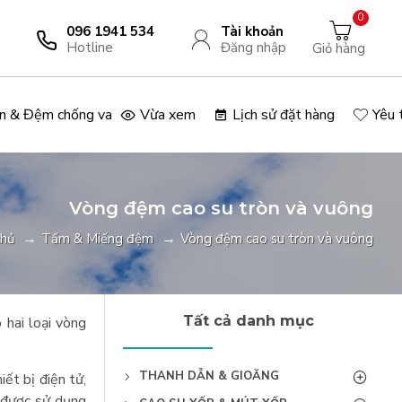
0
096 1941 534
Tài khoản
Hotline
Đăng nhập
Giỏ hàng
n & Đệm chống va
Vừa xem
Lịch sử đặt hàng
Yêu 
Vòng đệm cao su tròn và vuông
chủ
Tấm & Miếng đệm
Vòng đệm cao su tròn và vuông
Tất cả danh mục
hai loại vòng
THANH DẪN & GIOĂNG
ết bị điện tử,
g được sử dụng