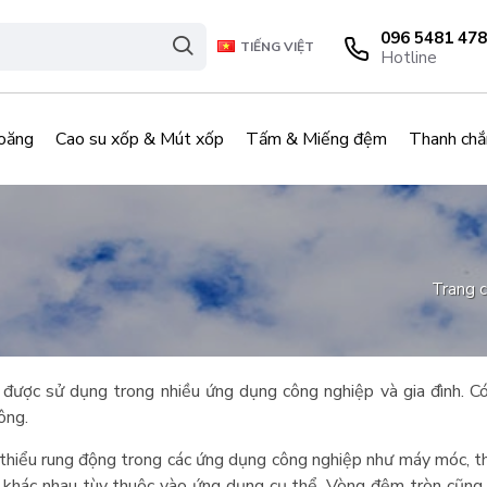
096 5481 478
TIẾNG VIỆT
Hotline
oăng
Cao su xốp & Mút xốp
Tấm & Miếng đệm
Thanh chắ
Trang 
ược sử dụng trong nhiều ứng dụng công nghiệp và gia đình. Có 
ông.
iểu rung động trong các ứng dụng công nghiệp như máy móc, thi
su khác nhau tùy thuộc vào ứng dụng cụ thể. Vòng đệm tròn cũn