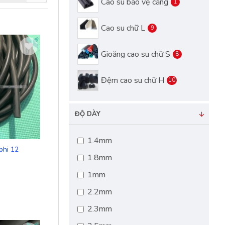
Cao su bảo vệ cảng
1
Cao su chữ L
9
Gioăng cao su chữ S
8
Đệm cao su chữ H
10
ĐỘ DÀY
So sánh
1.4mm
phi 12
1.8mm
1mm
2.2mm
2.3mm