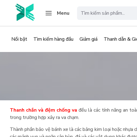
Menu
Nổi bật
Tìm kiếm hàng đầu
Giảm giá
Thanh dẫn & Gi
Thanh chắn và đệm chống va
đều là các tính năng an toà
trong trường hợp xảy ra va chạm.
Thành phần bảo vệ bánh xe là các bảng kim loại hoặc nhựa c
các mảnh vụn và ngăn cản bùn, đá và các vật dụng khác được