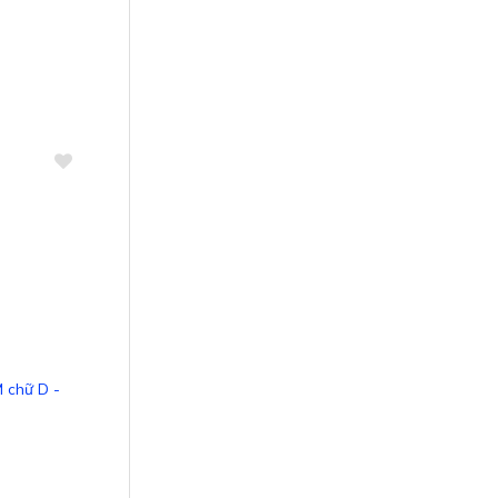
So sánh
 chữ D -