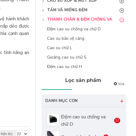
CAO SU XỐP & MÚT XỐP
.
TẤM VÀ MIẾNG ĐỆM
vệ hành khách
THANH CHẮN & ĐỆM CHỐNG VA
c nắp dẻo được
Đệm cao su chống va chữ D
khía cạnh quan
Cao su bảo vệ cảng
Cao su chữ L
c tính năng an
Gioăng cao su chữ S
Đệm cao su chữ H
Lọc sản phẩm
Xóa
DANH MỤC CON
Đệm cao su chống va
12
chữ D
Hiển thị: