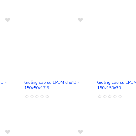
So sánh
So sánh
 D -
Gioăng cao su EPDM chữ D -
Gioăng cao su EPDM
150x50x17.5
150x150x30