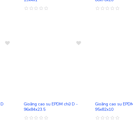
So sánh
So sánh
 D
Gioăng cao su EPDM chữ D -
Gioăng cao su EPDM
96x84x23.5
95x82x10