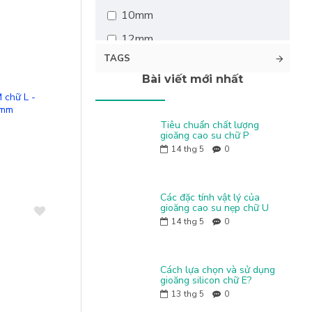
15.8mm
10mm
10mm
15mm
12mm
12.5mm
16.5mm
TAGS
13mm
15mm
16.8mm
Bài viết mới nhất
So sánh
14mm
17.5mm
 chữ L -
16mm
15.3mm
3mm
19.5mm
18mm
Tiêu chuẩn chất lượng
15mm
gioăng cao su chữ P
22.5mm
20mm
14
thg 5
0
16mm
23.5mm
21mm
17mm
30mm
24.3mm
Các đặc tính vật lý của
20mm
gioăng cao su nẹp chữ U
42.5mm
25.7mm
14
thg 5
0
21.6mm
52.5mm
27mm
23mm
28mm
Cách lựa chọn và sử dụng
29.4mm
gioăng silicon chữ E?
30mm
13
thg 5
0
30.8mm