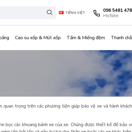
096 5481 478
TIẾNG VIỆT
Hotline
oăng
Cao su xốp & Mút xốp
Tấm & Miếng đệm
Thanh chắ
n quan trọng trên các phương tiện giúp bảo vệ xe và hành khách 
he bọc các khoang bánh xe của xe. Chúng được thiết kế để bảo v
 ném lên bởi lốp và gây hư hại cho thân xe hoặc các xe khác trê