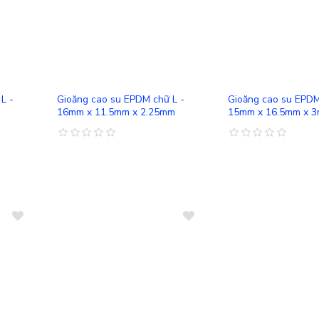
So sánh
So sánh
L -
Gioăng cao su EPDM chữ L -
Gioăng cao su EPDM
16mm x 11.5mm x 2.25mm
15mm x 16.5mm x 