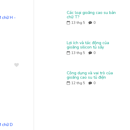
35mm
30mm
40mm
So sánh
Các loại gioăng cao su bản
32mm
chữ T?
 chữ H -
50mm
13
thg 5
0
42mm
70mm
50mm
82mm
Lợi ích và tác động của
66mm
gioăng silicon tủ sấy
84mm
13
thg 5
0
70mm
95mm
92mm
150mm
Công dụng và vai trò của
95mm
gioăng cao su tủ điện
200mm
96mm
12
thg 5
0
104mm
150mm
200mm
So sánh
M chữ D