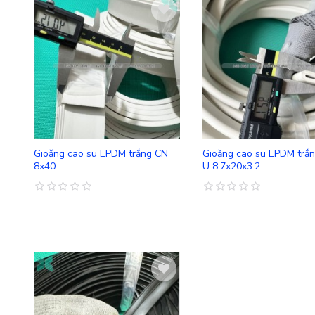
So sánh
Gioăng cao su EPDM trắng CN
Gioăng cao su EPDM trắ
8x40
U 8.7x20x3.2