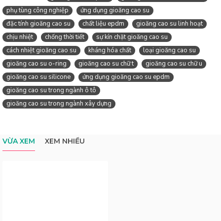
phụ tùng công nghiệp
ứng dụng gioăng cao su
đặc tính gioăng cao su
chất liệu epdm
gioăng cao su linh hoạt
chịu nhiệt
chống thời tiết
sự kín chặt gioăng cao su
cách nhiệt gioăng cao su
kháng hóa chất
loại gioăng cao su
gioăng cao su o-ring
gioăng cao su chữ t
gioăng cao su chữ u
gioăng cao su silicone
ứng dụng gioăng cao su epdm
gioăng cao su trong ngành ô tô
gioăng cao su trong ngành xây dựng
VỪA XEM
XEM NHIỀU