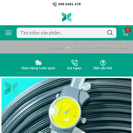
096 5481 478
0
Gioăng cao su EPDM 23x18.25x2.1
Trang chủ
Giao hàng toàn quốc
Gọi ngay:
Đặt câu hỏi