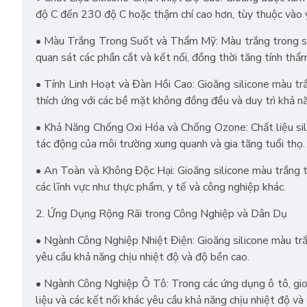
độ C đến 230 độ C hoặc thậm chí cao hơn, tùy thuộc vào 
• Màu Trắng Trong Suốt và Thẩm Mỹ: Màu trắng trong suố
quan sát các phần cắt và kết nối, đồng thời tăng tính th
• Tính Linh Hoạt và Đàn Hồi Cao: Gioăng silicone màu trắ
thích ứng với các bề mặt không đồng đều và duy trì khả nă
• Khả Năng Chống Oxi Hóa và Chống Ozone: Chất liệu sil
tác động của môi trường xung quanh và gia tăng tuổi thọ.
• An Toàn và Không Độc Hại: Gioăng silicone màu trắng 
các lĩnh vực như thực phẩm, y tế và công nghiệp khác.
2. Ứng Dụng Rộng Rãi trong Công Nghiệp và Dân Dụ
• Ngành Công Nghiệp Nhiệt Điện: Gioăng silicone màu trắ
yêu cầu khả năng chịu nhiệt độ và độ bền cao.
• Ngành Công Nghiệp Ô Tô: Trong các ứng dụng ô tô, gioă
liệu và các kết nối khác yêu cầu khả năng chịu nhiệt độ v