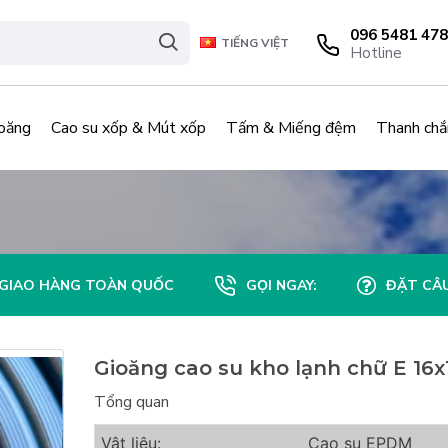
096 5481 478
TIẾNG VIỆT
Hotline
oăng
Cao su xốp & Mút xốp
Tấm & Miếng đệm
Thanh chắ
GIAO HÀNG TOÀN QUỐC
GỌI NGAY:
ĐẶT CÂU
Gioăng cao su kho lạnh chữ E 16x
Tổng quan
Vật liệu:
Cao su EPDM