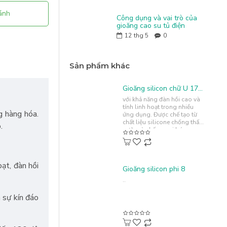
ánh
Công dụng và vai trò của
gioăng cao su tủ điện
12
thg 5
0
Sản phẩm khác
Gioăng silicon chữ U 17x20x2
với khả năng đàn hồi cao và
tính linh hoạt trong nhiều
g hàng hóa.
ứng dụng. Được chế tạo từ
chất liệu silicone chống thấm
o.
nước và chống oxi hóa,
gioăng này không chỉ
mang..
ạt, đàn hồi
Gioăng silicon phi 8
..
 sự kín đáo