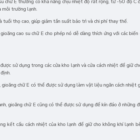
u chữ E thường có khả năng chịu nhiệt độ rất rộng, từ -50 độ C
a môi trường lạnh.
uổi thọ cao, giúp giảm tần suất bảo trì và chi phí thay thế.
a gioăng cao su chữ E cho phép nó dễ dàng thích ứng với các biến
ược sử dụng trong các cửa kho lạnh và cửa cách nhiệt để giữ ch
định.
 gioăng chữ E có thể được sử dụng làm vật liệu ngăn cách nhiệt g
nh, gioăng chữ E cũng có thể được sử dụng để kín đáo ở những đ
ng kết cấu cách nhiệt của kho lạnh để giữ cho không khí lạnh b