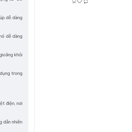
dầu khí và nhiều ngành ..
iúp dễ dàng
 nó dễ dàng
gioăng khỏi
 dụng trong
t điện, nơi
g dẫn nhiên