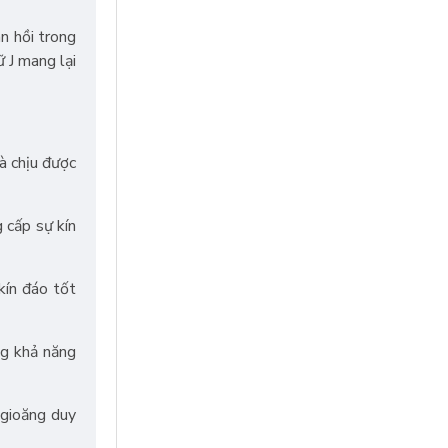
n hồi trong
 J mang lại
à chịu được
 cấp sự kín
kín đáo tốt
ng khả năng
 gioăng duy