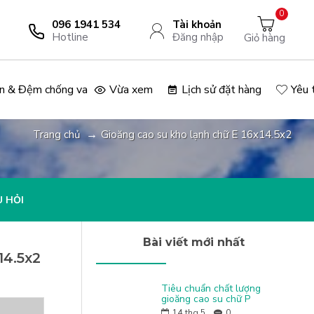
0
096 1941 534
Tài khoản
Hotline
Đăng nhập
Giỏ hàng
n & Đệm chống va
Vừa xem
Lịch sử đặt hàng
Yêu 
Trang chủ
Gioăng cao su kho lạnh chữ E 16x14.5x2
 HỎI
Bài viết mới nhất
14.5x2
Tiêu chuẩn chất lượng
gioăng cao su chữ P
14
thg 5
0