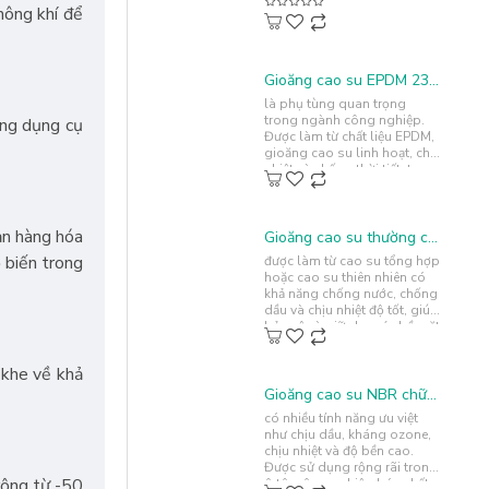
hông khí để
Gioăng cao su EPDM 23x18.25x2.1
là phụ tùng quan trọng
trong ngành công nghiệp.
ứng dụng cụ
Được làm từ chất liệu EPDM,
gioăng cao su linh hoạt, chịu
nhiệt và chống thời tiết, tạo
sự kín chặt và cách nhi..
ản hàng hóa
Gioăng cao su thường chữ U 4x12x1.5
 biến trong
được làm từ cao su tổng hợp
hoặc cao su thiên nhiên có
khả năng chống nước, chống
dầu và chịu nhiệt độ tốt, giúp
bảo vệ và giữ cho các bề mặt
kín khít, an toà..
 khe về khả
Gioăng cao su NBR chữ U 38x20x35
có nhiều tính năng ưu việt
như chịu dầu, kháng ozone,
chịu nhiệt và độ bền cao.
Được sử dụng rộng rãi trong
 rộng từ -50
ô tô, công nghiệp hóa chất,