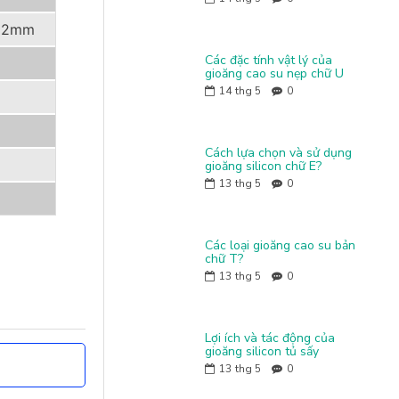
x 2mm
Các đặc tính vật lý của
gioăng cao su nẹp chữ U
14
thg 5
0
Cách lựa chọn và sử dụng
gioăng silicon chữ E?
13
thg 5
0
Các loại gioăng cao su bản
chữ T?
13
thg 5
0
Lợi ích và tác động của
gioăng silicon tủ sấy
13
thg 5
0