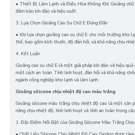
• Thiết Bị Làm Lạnh và Điều Hòa Không Khí: Gioăng chữ E
đảm bảo kín đáo và hiệu suất.
3. Lựa Chọn Gioăng Cao Su Chữ E Đúng Đắn
• Khi lựa chọn gioăng cao su chữ E cho môi trường kho l
thể, bao gồm kích thước, độ đàn hồi, và khả năng chịu nhiệ
4. Kết Luận
Gioăng cao su chữ E là một giải pháp kín đáo và hiệu qu
một cách an toàn. Tính linh hoạt, đàn hồi và khả năng ch
ngành công nghiệp kho lạnh và làm lạnh.
Gioăng silicone chịu nhiệt độ cao màu trắng
Gioăng silicone màu trắng chịu nhiệt độ cao là một sản 
năng chịu nhiệt độ, tính linh hoạt và tính an toàn trong c
1. Đặc Điểm Nổi Bật của Gioăng Silicone Màu Trắng Chị
• Chất Liệu Silicone Chịu Nhiệt Độ Cao: Gioăng được làm t