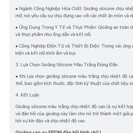
• Ngành Công Nghiệp Hóa Chất: Gioăng silicone chịu nhiệ
mỡ, nơi yêu cầu sự chịu đựng cao với các chất ăn mòn và n
• Ứng Dụng Trong Y Tế và Thực Phẩm: Gioăng an toàn ch
và thực phẩm như ống dẫn và kết nối.
• Công Nghiệp Điện Tử và Thiết Bị Điện: Trong các ứng d
kiện và kết nối khỏi ẩm và bụi.
3. Lựa Chọn Gioăng Silicone Màu Trắng Đúng Đắn
• Khi lựa chọn gioăng silicone màu trắng chịu nhiệt độ 
thể, bao gồm kích thước, đặc tính kỹ thuật của chất liệu s
4. Kết Luận
Gioăng silicone màu trắng chịu nhiệt độ cao là sự kết hợ
và đàn hồi của gioăng này làm cho nó trở thành một giải
hỏi sự kín đáo và chịu nhiệt độ cao.
Gioăng cao su EPDM đàn hồi hình chữ J