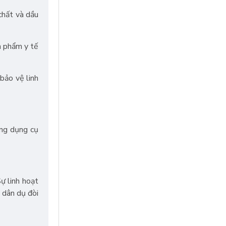
chất và dầu
n phẩm y tế
bảo vệ linh
ứng dụng cụ
ự linh hoạt
 dân dụ đòi