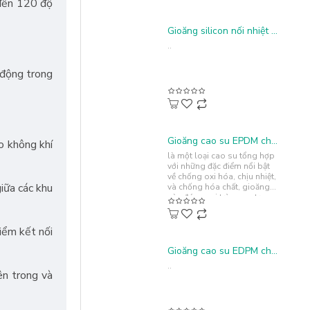
 đến 120 độ
Gioăng silicon nối nhiệt chữ U 17x15x2.5
..
 động trong
Gioăng cao su EPDM chữ U 5x10x1.5
o không khí
là một loại cao su tổng hợp
với những đặc điểm nổi bật
về chống oxi hóa, chịu nhiệt,
iữa các khu
và chống hóa chất, gioăng
này đóng vai trò quan trọng
trong việc bảo vệ và..
iểm kết nối
Gioăng cao su EDPM chữ I 100x4.5x1.8
..
ên trong và