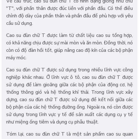
Về cấu trúc, cao su đùn chữ T có hình dạng giống như chữ
"T", với phần thân được đúc liền với phần đầu. Có thể điều
chỉnh độ dày của phần thân và phần đầu để phù hợp với yêu
cầu sử dụng.
Cao su đùn chữ T được làm từ chất liệu cao su tổng hợp,
có khả năng chịu được sự mài mòn và ăn mòn. Đồng thời, nó
còn có độ đàn hồi tốt, giúp nâng cao độ kín của các bộ phận
máy móc.
Cao su đùn chữ T được sử dụng trong nhiều lĩnh vực công
nghiệp khác nhau. Ở lĩnh vực ô tô, cao su đùn chữ T được
sử dụng để làm gioăng giữa các bộ phận của động cơ, hệ
thống thông gió và hệ thống khí thải. Trong lĩnh vực xây
dựng, cao su đùn chữ T được sử dụng để kết nối giữa các
bộ phận của các hệ thống đường ống. Ngoài ra, nó còn được
sử dụng trong lĩnh vực y tế để sản xuất các dụng cụ y tế
như miệng ống tiêm và dụng cụ phẫu thuật.
Tóm lại, cao su đùn chữ T là một sản phẩm cao su quan