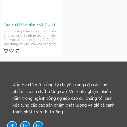
Cao su EPDM đùn chữ T - 110mm x 110mm
là một sản phẩm cao su có nhiều
ứng dụng khác nhau trong nhiều
lĩnh vực công nghiệp, từ ô tô đến
xây dựng và y tế. Với khả năng chịu
mài mòn, ăn mòn và độ đàn ..
Xốp Eva là một công ty chuyên cung cấp các sản
phẩm cao su chất lượng cao. Với kinh nghiệm nhiều
năm trong ngành công nghiệp cao su, chúng tôi cam
kết cung cấp các sản phẩm chất lượng và giá cả cạnh
tranh nhất trên thị trường.