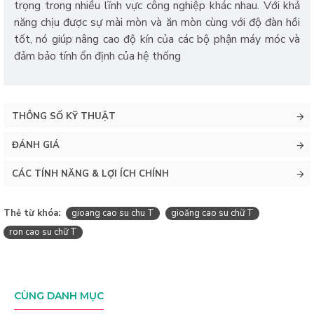
trọng trong nhiều lĩnh vực công nghiệp khác nhau. Với khả
năng chịu được sự mài mòn và ăn mòn cùng với độ đàn hồi
tốt, nó giúp nâng cao độ kín của các bộ phận máy móc và
đảm bảo tính ổn định của hệ thống
THÔNG SỐ KỸ THUẬT
ĐÁNH GIÁ
CÁC TÍNH NĂNG & LỢI ÍCH CHÍNH
Thẻ từ khóa:
gioang cao su chu T
gioăng cao su chữ T
ron cao su chữ T
CÙNG DANH MỤC