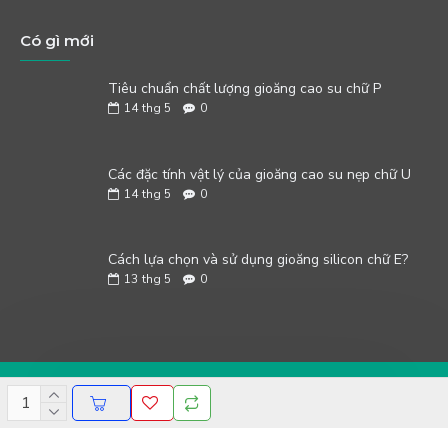
Có gì mới
Tiêu chuẩn chất lượng gioăng cao su chữ P
14
thg 5
0
Các đặc tính vật lý của gioăng cao su nẹp chữ U
14
thg 5
0
Cách lựa chọn và sử dụng gioăng silicon chữ E?
13
thg 5
0
Copyright © 2023 Thái Dương Rubber. All rights reserved.