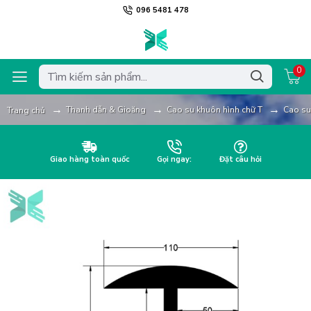
096 5481 478
0
Thanh dẫn & Gioăng
Cao su khuôn hình chữ T
Cao su
Trang chủ
Giao hàng toàn quốc
Gọi ngay:
Đặt câu hỏi