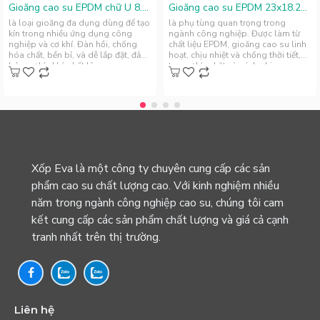
Gioăng cao su EPDM chữ U 8.5x4.8x5
Gioăng cao su EPDM 23x18.25x2.1
là loại gioăng đa dụng dùng để tạo
là phụ tùng quan trọng trong
kín trong nhiều ứng dụng công
ngành công nghiệp. Được làm từ
nghiệp và cơ khí. Đàn hồi, chống
chất liệu EPDM, gioăng cao su linh
hóa chất, bền bỉ, và dễ lắp đặt, đảm
hoạt, chịu nhiệt và chống thời tiết,
bảo sự kín khí, chất lỏn..
tạo sự kín chặt và cách nhi..
Xốp Eva là một công ty chuyên cung cấp các sản
phẩm cao su chất lượng cao. Với kinh nghiệm nhiều
năm trong ngành công nghiệp cao su, chúng tôi cam
kết cung cấp các sản phẩm chất lượng và giá cả cạnh
tranh nhất trên thị trường.
Liên hệ