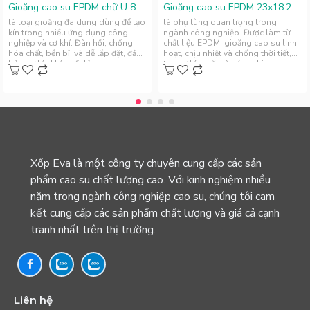
Gioăng cao su EPDM chữ U 8.5x4.8x5
Gioăng cao su EPDM 23x18.25x2.1
là loại gioăng đa dụng dùng để tạo
là phụ tùng quan trọng trong
kín trong nhiều ứng dụng công
ngành công nghiệp. Được làm từ
nghiệp và cơ khí. Đàn hồi, chống
chất liệu EPDM, gioăng cao su linh
hóa chất, bền bỉ, và dễ lắp đặt, đảm
hoạt, chịu nhiệt và chống thời tiết,
bảo sự kín khí, chất lỏn..
tạo sự kín chặt và cách nhi..
Xốp Eva là một công ty chuyên cung cấp các sản
phẩm cao su chất lượng cao. Với kinh nghiệm nhiều
năm trong ngành công nghiệp cao su, chúng tôi cam
kết cung cấp các sản phẩm chất lượng và giá cả cạnh
tranh nhất trên thị trường.
Liên hệ