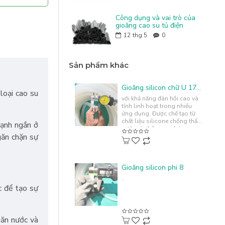
Công dụng và vai trò của
gioăng cao su tủ điện
12
thg 5
0
Sản phẩm khác
Gioăng silicon chữ U 17x20x2
oại cao su
với khả năng đàn hồi cao và
tính linh hoạt trong nhiều
ứng dụng. Được chế tạo từ
chất liệu silicone chống thấm
cạnh ngắn ở
nước và chống oxi hóa,
găn chặn sự
gioăng này không chỉ
mang..
Gioăng silicon phi 8
..
c để tạo sự
găn nước và