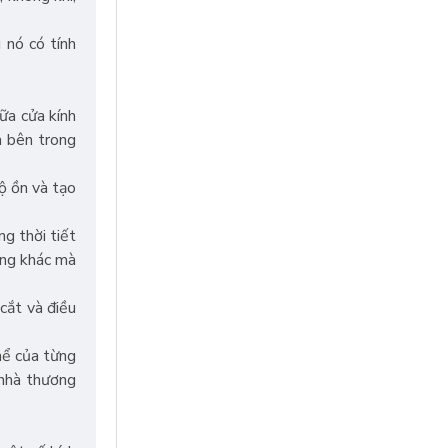
 nó có tính
ữa cửa kính
h bên trong
ộ ồn và tạo
g thời tiết
ờng khác mà
cắt và điều
hể của từng
 nhà thương