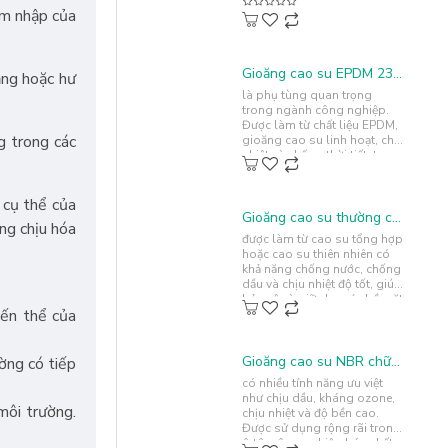
âm nhập của
Gioăng cao su EPDM 23x18.25x2.1
ạng hoặc hư
là phụ tùng quan trọng
trong ngành công nghiệp.
Được làm từ chất liệu EPDM,
g trong các
gioăng cao su linh hoạt, chịu
nhiệt và chống thời tiết, tạo
sự kín chặt và cách nhi..
 cụ thể của
Gioăng cao su thường chữ U 4x12x1.5
ng chịu hóa
được làm từ cao su tổng hợp
hoặc cao su thiên nhiên có
khả năng chống nước, chống
dầu và chịu nhiệt độ tốt, giúp
bảo vệ và giữ cho các bề mặt
iến thể của
kín khít, an toà..
Gioăng cao su NBR chữ U 38x20x35
ờng có tiếp
có nhiều tính năng ưu việt
như chịu dầu, kháng ozone,
môi trường.
chịu nhiệt và độ bền cao.
Được sử dụng rộng rãi trong
ô tô, công nghiệp hóa chất,