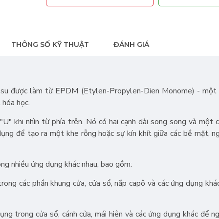
THÔNG SỐ KỸ THUẬT
ĐÁNH GIÁ
 su được làm từ EPDM (Etylen-Propylen-Dien Monome) - một l
 hóa học.
" khi nhìn từ phía trên. Nó có hai cạnh dài song song và một 
dụng để tạo ra một khe rỗng hoặc sự kín khít giữa các bề mặt, n
ng nhiều ứng dụng khác nhau, bao gồm:
rong các phần khung cửa, cửa sổ, nắp capô và các ứng dụng khá
ng trong cửa sổ, cánh cửa, mái hiên và các ứng dụng khác để n