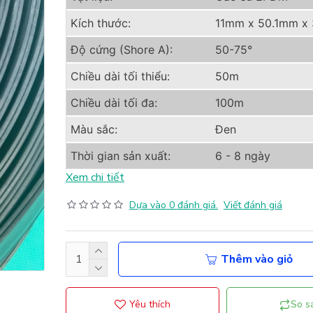
Kích thước:
11mm x 50.1mm x
Độ cứng (Shore A):
50-75°
Chiều dài tối thiểu:
50m
Chiều dài tối đa:
100m
Màu sắc:
Đen
Thời gian sản xuất:
6 - 8 ngày
Xem chi tiết
Dựa vào 0 đánh giá.
Viết đánh giá
Thêm vào giỏ
Yêu thích
So s