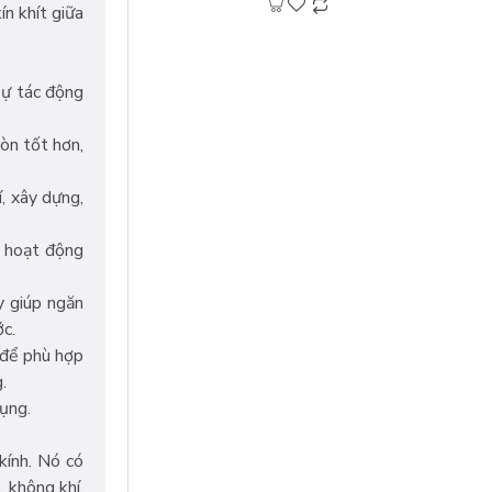
n khít giữa
dầu khí và nhiều ngành ..
sự tác động
òn tốt hơn,
, xây dựng,
ó hoạt động
y giúp ngăn
ớc.
 để phù hợp
.
ụng.
kính. Nó có
 không khí,