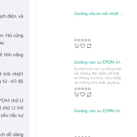
Gioăng silicon nối nhiệt chữ U 17x15x2.5
ch điện, và
..
òn. Nó cũng
au.
ề tính năng
Gioăng cao su EPDM chữ U 5x10x1.5
là một loại cao su tổng hợp
trời, nhiệt
với những đặc điểm nổi bật
về chống oxi hóa, chịu nhiệt,
g từ -40 độ
và chống hóa chất, gioăng
này đóng vai trò quan trọng
trong việc bảo vệ và..
 EPDM chữ U
M chữ U trở
Gioăng cao su EDPM chữ I 100x4.5x1.8
 yêu cầu sự
..
ách dễ dàng