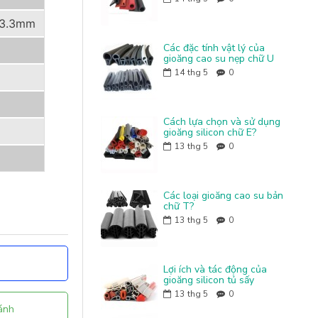
 3.3mm
Các đặc tính vật lý của
gioăng cao su nẹp chữ U
14
thg 5
0
Cách lựa chọn và sử dụng
gioăng silicon chữ E?
13
thg 5
0
Các loại gioăng cao su bản
chữ T?
13
thg 5
0
Lợi ích và tác động của
gioăng silicon tủ sấy
13
thg 5
0
ánh