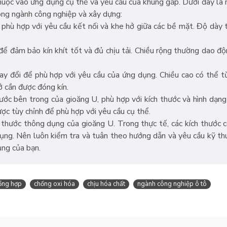
thuộc vào ứng dụng cụ thể và yêu cầu của khung gấp. Dưới đây là 
ng ngành công nghiệp và xây dựng:
 phù hợp với yêu cầu kết nối và khe hở giữa các bề mặt. Độ dày
 để đảm bảo kín khít tốt và đủ chịu tải. Chiều rộng thường dao 
hay đổi để phù hợp với yêu cầu của ứng dụng. Chiều cao có thể
 cần được đóng kín.
hước bên trong của gioăng U, phù hợp với kích thước và hình dạng
ược tùy chỉnh để phù hợp với yêu cầu cụ thể.
ch thước thông dụng của gioăng U. Trong thực tế, các kích thước 
dụng. Nên luôn kiểm tra và tuân theo hướng dẫn và yêu cầu kỹ th
ụng của bạn.
tổng hợp
chống oxi hóa
chịu hóa chất
ngành công nghiệp ô tô