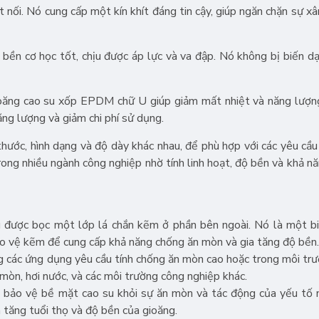
t nối. Nó cung cấp một kín khít đáng tin cậy, giúp ngăn chặn sự x
ền cơ học tốt, chịu được áp lực và va đập. Nó không bị biến d
gioăng cao su xốp EPDM chữ U giúp giảm mất nhiệt và năng lượn
ăng lượng và giảm chi phí sử dụng.
ước, hình dạng và độ dày khác nhau, để phù hợp với các yêu cầu
ong nhiều ngành công nghiệp nhờ tính linh hoạt, độ bền và khả nă
u được bọc một lớp lá chắn kẽm ở phần bên ngoài. Nó là một b
o vệ kẽm để cung cấp khả năng chống ăn mòn và gia tăng độ bền.
 các ứng dụng yêu cầu tính chống ăn mòn cao hoặc trong môi trư
mòn, hơi nước, và các môi trường công nghiệp khác.
 bảo vệ bề mặt cao su khỏi sự ăn mòn và tác động của yếu tố 
 tăng tuổi thọ và độ bền của gioăng.