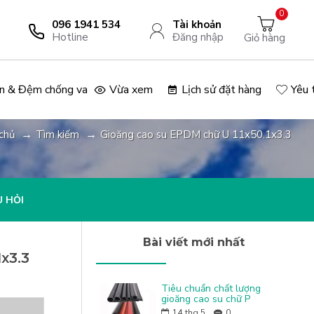
0
096 1941 534
Tài khoản
Hotline
Đăng nhập
Giỏ hàng
n & Đệm chống va
Vừa xem
Lịch sử đặt hàng
Yêu 
chủ
Tìm kiếm
Gioăng cao su EPDM chữ U 11x50.1x3.3
 HỎI
Bài viết mới nhất
x3.3
Tiêu chuẩn chất lượng
gioăng cao su chữ P
14
thg 5
0