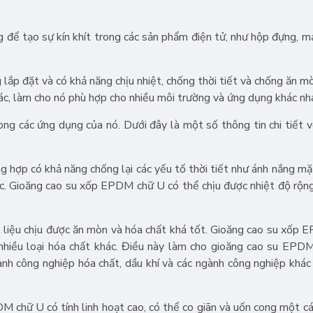
 để tạo sự kín khít trong các sản phẩm điện tử, như hộp đựng, mạ
lắp đặt và có khả năng chịu nhiệt, chống thời tiết và chống ăn m
hác, làm cho nó phù hợp cho nhiều môi trường và ứng dụng khác nh
ng các ứng dụng của nó. Dưới đây là một số thông tin chi tiết v
 hợp có khả năng chống lại các yếu tố thời tiết như ánh nắng mặt 
ác. Gioăng cao su xốp EPDM chữ U có thể chịu được nhiệt độ rộn
 liệu chịu được ăn mòn và hóa chất khá tốt. Gioăng cao su xốp
à nhiều loại hóa chất khác. Điều này làm cho gioăng cao su EPD
nh công nghiệp hóa chất, dầu khí và các ngành công nghiệp khác
DM chữ U có tính linh hoạt cao, có thể co giãn và uốn cong một c