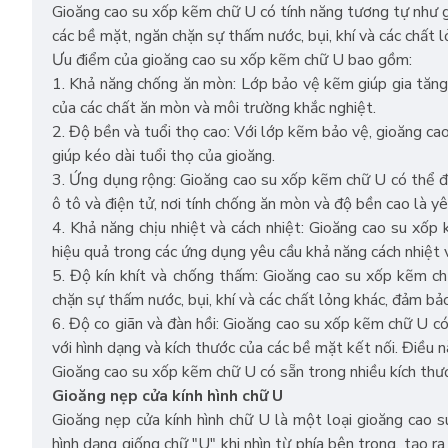
Gioăng cao su xốp kẽm chữ U có tính năng tương tự như g
các bề mặt, ngăn chặn sự thấm nước, bụi, khí và các chất l
Ưu điểm của gioăng cao su xốp kẽm chữ U bao gồm:
1. Khả năng chống ăn mòn: Lớp bảo vệ kẽm giúp gia tăng
của các chất ăn mòn và môi trường khắc nghiệt.
2. Độ bền và tuổi thọ cao: Với lớp kẽm bảo vệ, gioăng ca
giúp kéo dài tuổi thọ của gioăng.
3. Ứng dụng rộng: Gioăng cao su xốp kẽm chữ U có thể đư
ô tô và điện tử, nơi tính chống ăn mòn và độ bền cao là y
4. Khả năng chịu nhiệt và cách nhiệt: Gioăng cao su xốp
hiệu quả trong các ứng dụng yêu cầu khả năng cách nhiệt v
5. Độ kín khít và chống thấm: Gioăng cao su xốp kẽm ch
chặn sự thấm nước, bụi, khí và các chất lỏng khác, đảm bả
6. Độ co giãn và đàn hồi: Gioăng cao su xốp kẽm chữ U có
với hình dạng và kích thước của các bề mặt kết nối. Điều n
Gioăng cao su xốp kẽm chữ U có sẵn trong nhiều kích thướ
Gioăng nẹp cửa kính hình chữ U
Gioăng nẹp cửa kính hình chữ U là một loại gioăng cao su
hình dạng giống chữ "U" khi nhìn từ phía bên trong, tạo 