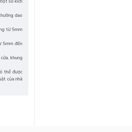
một số kích
 thường dao
động từ 5mm
 từ 5mm đến
 cửa, khung
có thể được
uật của nhà