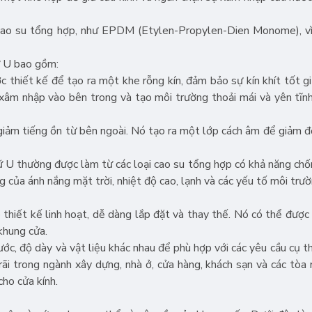
cao su tổng hợp, như EPDM (Etylen-Propylen-Dien Monome), vì
ữ U bao gồm:
c thiết kế để tạo ra một khe rỗng kín, đảm bảo sự kín khít tốt gi
 xâm nhập vào bên trong và tạo môi trường thoải mái và yên tĩn
 giảm tiếng ồn từ bên ngoài. Nó tạo ra một lớp cách âm để giảm đ
hữ U thường được làm từ các loại cao su tổng hợp có khả năng chốn
 của ánh nắng mặt trời, nhiệt độ cao, lạnh và các yếu tố môi trư
thiết kế linh hoạt, dễ dàng lắp đặt và thay thế. Nó có thể được 
khung cửa.
ước, độ dày và vật liệu khác nhau để phù hợp với các yêu cầu cụ t
ãi trong ngành xây dựng, nhà ở, cửa hàng, khách sạn và các tòa
cho cửa kính.