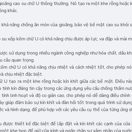
ioăng cao su chữ U thông thường. Nó tạo ra một khe rỗng hoặc kí
ỏng khác.
 khả năng chống ăn mòn của gioăng, bảo vệ bề mặt cao su khỏi 
o su xốp kẽm chữ U có khả năng chịu được áp lực, va đập và mài m
ợc sử dụng trong nhiều ngành công nghiệp như hóa chất, dầu khí
êu cầu quan trọng.
 kẽm chữ U có khả năng chịu nhiệt và cách nhiệt tốt, cho phép n
à chịu nhiệt đặc biệt.
ữ U tạo ra một khe rỗng hoặc kín khít giữa các bề mặt. Điều nà
o tính kín đáng tin cậy trong các ứng dụng yêu cầu chống thấm nư
 tính linh hoạt và độ co giãn cao, cho phép nó dễ dàng điều chỉnh
ày giúp đảm bảo sự kín khít và đàn hồi tốt trong quá trình sử dụng
c và hình dạng, để phù hợp với các yêu cầu cụ thể của từng ứng d
 được thiết kế đặc biệt để lắp đặt và kín khít các cạnh của cửa 
ra một khe hẹp để giữ cửa kính và ngăn chặn sự xâm nhập của nước,