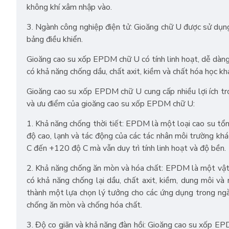
không khí xâm nhập vào.
3. Ngành công nghiệp điện tử: Gioăng chữ U được sử dụng
bảng điều khiển.
Gioăng cao su xốp EPDM chữ U có tính linh hoạt, dễ dàng 
có khả năng chống dầu, chất axit, kiềm và chất hóa học k
Gioăng cao su xốp EPDM chữ U cung cấp nhiều lợi ích tro
và ưu điểm của gioăng cao su xốp EPDM chữ U:
1. Khả năng chống thời tiết: EPDM là một loại cao su tổng
độ cao, lạnh và tác động của các tác nhân môi trường kh
C đến +120 độ C mà vẫn duy trì tính linh hoạt và độ bền.
2. Khả năng chống ăn mòn và hóa chất: EPDM là một vật
có khả năng chống lại dầu, chất axit, kiềm, dung môi v
thành một lựa chọn lý tưởng cho các ứng dụng trong ngà
chống ăn mòn và chống hóa chất.
3. Độ co giãn và khả năng đàn hồi: Gioăng cao su xốp EP