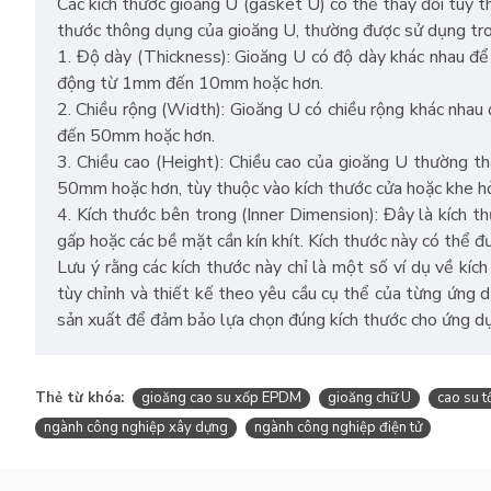
Các kích thước gioăng U (gasket U) có thể thay đổi tùy 
thước thông dụng của gioăng U, thường được sử dụng tro
1. Độ dày (Thickness): Gioăng U có độ dày khác nhau để
động từ 1mm đến 10mm hoặc hơn.
2. Chiều rộng (Width): Gioăng U có chiều rộng khác nhau
đến 50mm hoặc hơn.
3. Chiều cao (Height): Chiều cao của gioăng U thường t
50mm hoặc hơn, tùy thuộc vào kích thước cửa hoặc khe hở
4. Kích thước bên trong (Inner Dimension): Đây là kích t
gấp hoặc các bề mặt cần kín khít. Kích thước này có thể đ
Lưu ý rằng các kích thước này chỉ là một số ví dụ về kí
tùy chỉnh và thiết kế theo yêu cầu cụ thể của từng ứng 
sản xuất để đảm bảo lựa chọn đúng kích thước cho ứng d
Thẻ từ khóa:
gioăng cao su xốp EPDM
gioăng chữ U
cao su 
ngành công nghiệp xây dựng
ngành công nghiệp điện tử