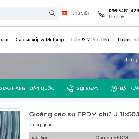
096 5481 478
TIẾNG VIỆT
Hotline
oăng
Cao su xốp & Mút xốp
Tấm & Miếng đệm
Thanh chắ
Trang 
GIAO HÀNG TOÀN QUỐC
GỌI NGAY:
ĐẶT CÂU
Gioăng cao su EPDM chữ U 11x50.1
Tổng quan
Vật liệu:
Cao su EPDM