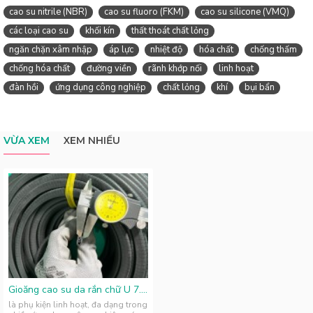
cao su nitrile (NBR)
cao su fluoro (FKM)
cao su silicone (VMQ)
các loại cao su
khối kín
thất thoát chất lỏng
ngăn chặn xâm nhập
áp lực
nhiệt độ
hóa chất
chống thấm
chống hóa chất
đường viền
rãnh khớp nối
linh hoạt
đàn hồi
ứng dụng công nghiệp
chất lỏng
khí
bụi bẩn
VỪA XEM
XEM NHIỀU
Gioăng cao su da rắn chữ U 7.5x12x2
là phụ kiện linh hoạt, đa dạng trong