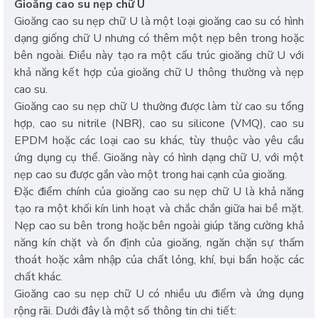
Gioăng cao su nẹp chữ U
Gioăng cao su nẹp chữ U là một loại gioăng cao su có hình
dạng giống chữ U nhưng có thêm một nẹp bên trong hoặc
bên ngoài. Điều này tạo ra một cấu trúc gioăng chữ U với
khả năng kết hợp của gioăng chữ U thông thường và nẹp
cao su.
Gioăng cao su nẹp chữ U thường được làm từ cao su tổng
hợp, cao su nitrile (NBR), cao su silicone (VMQ), cao su
EPDM hoặc các loại cao su khác, tùy thuộc vào yêu cầu
ứng dụng cụ thể. Gioăng này có hình dạng chữ U, với một
nẹp cao su được gắn vào một trong hai cạnh của gioăng.
Đặc điểm chính của gioăng cao su nẹp chữ U là khả năng
tạo ra một khối kín linh hoạt và chắc chắn giữa hai bề mặt.
Nẹp cao su bên trong hoặc bên ngoài giúp tăng cường khả
năng kín chặt và ổn định của gioăng, ngăn chặn sự thấm
thoát hoặc xâm nhập của chất lỏng, khí, bụi bẩn hoặc các
chất khác.
Gioăng cao su nẹp chữ U có nhiều ưu điểm và ứng dụng
rộng rãi. Dưới đây là một số thông tin chi tiết: