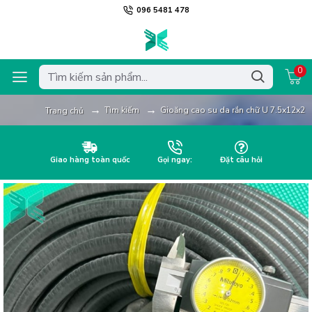
096 5481 478
0
Tìm kiếm
Gioăng cao su da rắn chữ U 7.5x12x2
Trang chủ
Giao hàng toàn quốc
Gọi ngay:
Đặt câu hỏi