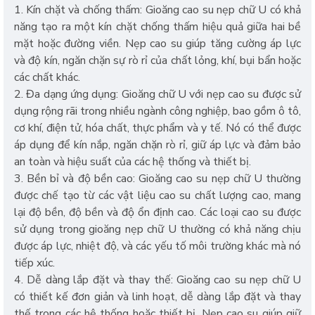
1. Kín chặt và chống thấm: Gioăng cao su nẹp chữ U có khả
năng tạo ra một kín chặt chống thấm hiệu quả giữa hai bề
mặt hoặc đường viền. Nẹp cao su giúp tăng cường áp lực
và độ kín, ngăn chặn sự rò rỉ của chất lỏng, khí, bụi bẩn hoặc
các chất khác.
2. Đa dạng ứng dụng: Gioăng chữ U với nẹp cao su được sử
dụng rộng rãi trong nhiều ngành công nghiệp, bao gồm ô tô,
cơ khí, điện tử, hóa chất, thực phẩm và y tế. Nó có thể được
áp dụng để kín nắp, ngăn chặn rò rỉ, giữ áp lực và đảm bảo
an toàn và hiệu suất của các hệ thống và thiết bị.
3. Bền bỉ và độ bền cao: Gioăng cao su nẹp chữ U thường
được chế tạo từ các vật liệu cao su chất lượng cao, mang
lại độ bền, độ bền và độ ổn định cao. Các loại cao su được
sử dụng trong gioăng nẹp chữ U thường có khả năng chịu
được áp lực, nhiệt độ, và các yếu tố môi trường khác mà nó
tiếp xúc.
4. Dễ dàng lắp đặt và thay thế: Gioăng cao su nẹp chữ U
có thiết kế đơn giản và linh hoạt, dễ dàng lắp đặt và thay
thế trong các hệ thống hoặc thiết bị. Nẹp cao su giúp giữ