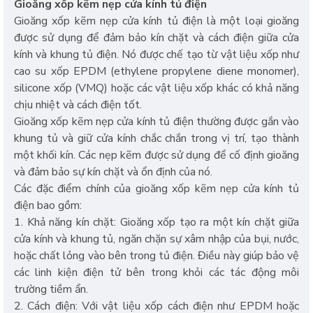
Gioăng xốp kẽm nẹp cửa kính tủ điện
Gioăng xốp kẽm nẹp cửa kính tủ điện là một loại gioăng
được sử dụng để đảm bảo kín chặt và cách điện giữa cửa
kính và khung tủ điện. Nó được chế tạo từ vật liệu xốp như
cao su xốp EPDM (ethylene propylene diene monomer),
silicone xốp (VMQ) hoặc các vật liệu xốp khác có khả năng
chịu nhiệt và cách điện tốt.
Gioăng xốp kẽm nẹp cửa kính tủ điện thường được gắn vào
khung tủ và giữ cửa kính chắc chắn trong vị trí, tạo thành
một khối kín. Các nẹp kẽm được sử dụng để cố định gioăng
và đảm bảo sự kín chặt và ổn định của nó.
Các đặc điểm chính của gioăng xốp kẽm nẹp cửa kính tủ
điện bao gồm:
1. Khả năng kín chặt: Gioăng xốp tạo ra một kín chặt giữa
cửa kính và khung tủ, ngăn chặn sự xâm nhập của bụi, nước,
hoặc chất lỏng vào bên trong tủ điện. Điều này giúp bảo vệ
các linh kiện điện tử bên trong khỏi các tác động môi
trường tiềm ẩn.
2. Cách điện: Với vật liệu xốp cách điện như EPDM hoặc