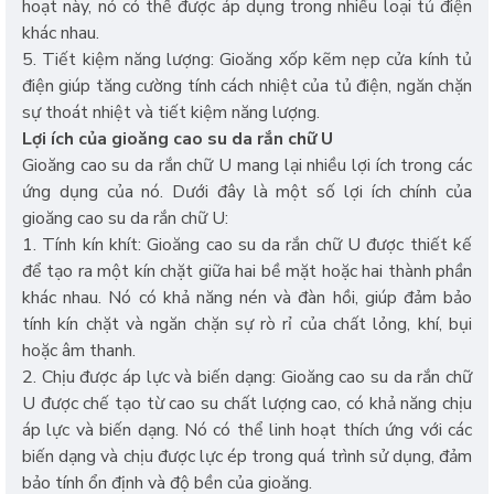
hoạt này, nó có thể được áp dụng trong nhiều loại tủ điện
khác nhau.
5. Tiết kiệm năng lượng: Gioăng xốp kẽm nẹp cửa kính tủ
điện giúp tăng cường tính cách nhiệt của tủ điện, ngăn chặn
sự thoát nhiệt và tiết kiệm năng lượng.
Lợi ích của gioăng cao su da rắn chữ U
Gioăng cao su da rắn chữ U mang lại nhiều lợi ích trong các
ứng dụng của nó. Dưới đây là một số lợi ích chính của
gioăng cao su da rắn chữ U:
1. Tính kín khít: Gioăng cao su da rắn chữ U được thiết kế
để tạo ra một kín chặt giữa hai bề mặt hoặc hai thành phần
khác nhau. Nó có khả năng nén và đàn hồi, giúp đảm bảo
tính kín chặt và ngăn chặn sự rò rỉ của chất lỏng, khí, bụi
hoặc âm thanh.
2. Chịu được áp lực và biến dạng: Gioăng cao su da rắn chữ
U được chế tạo từ cao su chất lượng cao, có khả năng chịu
áp lực và biến dạng. Nó có thể linh hoạt thích ứng với các
biến dạng và chịu được lực ép trong quá trình sử dụng, đảm
bảo tính ổn định và độ bền của gioăng.